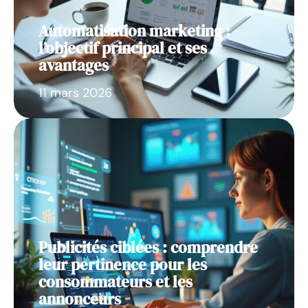
Automatisation marketing :
l’objectif principal et ses
avantages
11 mars 2026
Publicités ciblées : comprendre
leur pertinence pour les
consommateurs et les
annonceurs