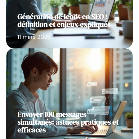
Génération de leads en SEO :
définition et enjeux expliqués
11 mars 2026
Envoyer 100 messages
simultanés: astuces pratiques et
efficaces