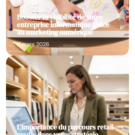
Booster la visibilité de votre
entreprise informatique grâce
au marketing numérique
11 mars 2026
L’importance du parcours retail
media dans votre stratégie