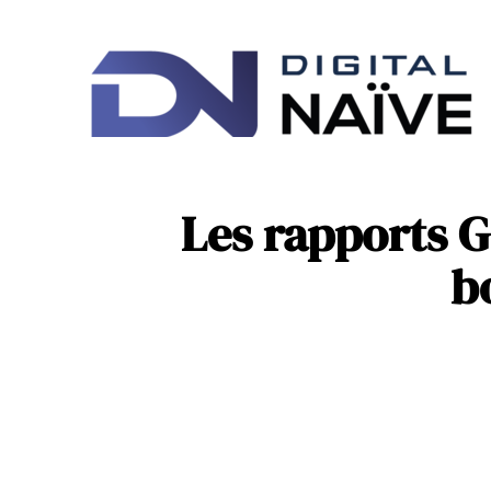
Ac
IT
Les rapports 
b