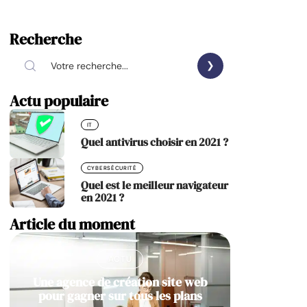
Recherche
Actu populaire
IT
Quel antivirus choisir en 2021 ?
CYBERSÉCURITÉ
Quel est le meilleur navigateur
en 2021 ?
Article du moment
ACTU
Une agence de création site web
pour gagner sur tous les plans