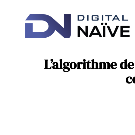
Ac
IT
L’algorithme d
c