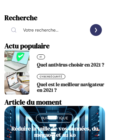
Recherche
Actu populaire
IT
Quel antivirus choisir en 2021 ?
CYBERSÉCURITÉ
Quel est le meilleur navigateur
en 2021 ?
Article du moment
BUREAUTIQUE
Réduire la taille de vos données, du
mégaoctet au ko