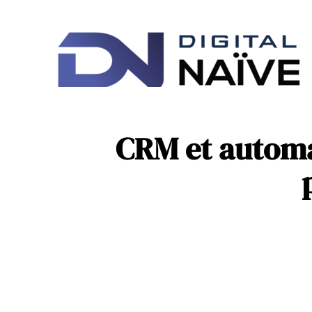
Ac
IT
CRM et automat