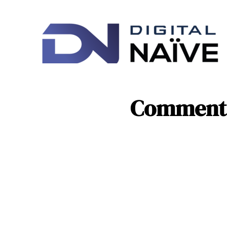
Ac
IT
Comment f