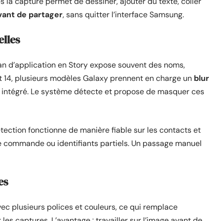
ès la capture permet de dessiner, ajouter du texte, coller
vant de partager
, sans quitter l’interface Samsung.
elles
an d’application en Story expose souvent des noms,
t 14, plusieurs modèles Galaxy prennent en charge un
blur
ur intégré. Le système détecte et propose de masquer ces
détection fonctionne de manière fiable sur les contacts et
de commande ou identifiants partiels. Un passage manuel
es
ec plusieurs polices et couleurs, ce qui remplace
 les captures. L’avantage : travailler sur l’image avant de